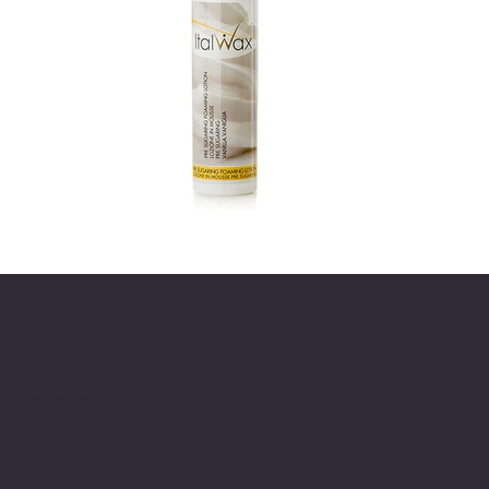
Beauty Company
Lager/Warehouse
Flatebyveien 7-9
1792 Tistedal