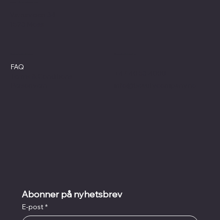
Besøksadresse
Varnaveien 34
1523 Moss
Retningslinjer
Kontaktinfo
FAQ
+47 40 53 4000
Terms & Conditions
info@beautycompany.no
Personvern
Abonner på nyhetsbrev
E-post
*